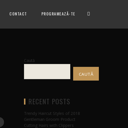
CONTACT
PROGRAMEAZĂ-TE
Caută
CAUTĂ
RECENT POSTS
Trendy Haircut Styles of 2018
Gentleman Groom Product
Cutting Hairs with Clippers