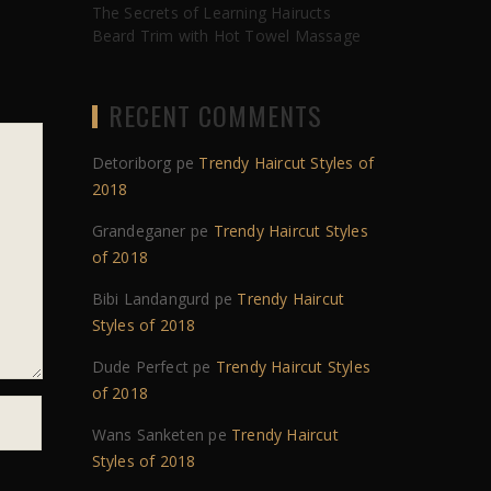
The Secrets of Learning Hairucts
Beard Trim with Hot Towel Massage
RECENT COMMENTS
Detoriborg
pe
Trendy Haircut Styles of
2018
Grandeganer
pe
Trendy Haircut Styles
of 2018
Bibi Landangurd
pe
Trendy Haircut
Styles of 2018
Dude Perfect
pe
Trendy Haircut Styles
of 2018
Wans Sanketen
pe
Trendy Haircut
Styles of 2018