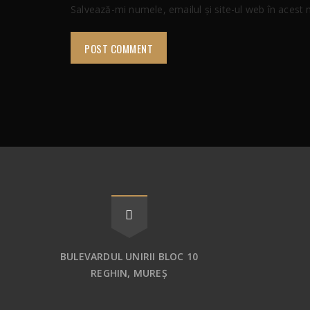
Salvează-mi numele, emailul și site-ul web în acest
BULEVARDUL UNIRII BLOC 10
REGHIN, MUREȘ