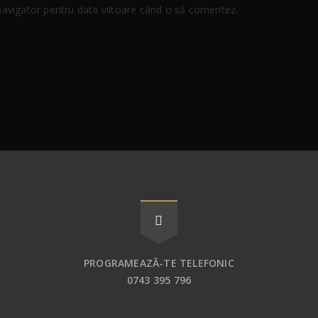
 navigator pentru data viitoare când o să comentez.
PROGRAMEAZĂ-TE TELEFONIC
0743 395 796