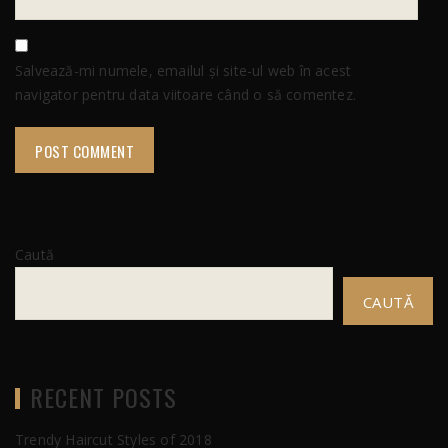
Salvează-mi numele, emailul și site-ul web în acest
navigator pentru data viitoare când o să comentez.
Caută
CAUTĂ
RECENT POSTS
Trendy Haircut Styles of 2018