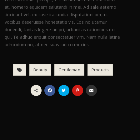
at, homero equidem salutandi in mei. Ad sale aeterno
tincidunt vel, ex case iracundia disputationi per, ut
vocibus deseruisse honestatis vis. Eos no utamur
docendi, tantas legere an pri, urbanitas rationibus no
qui. Te adhuc eripuit consectetuer vim. Nam nulla latine
admodum no, at nec suas iudico mucius.
Beauty
Gentleman
Products