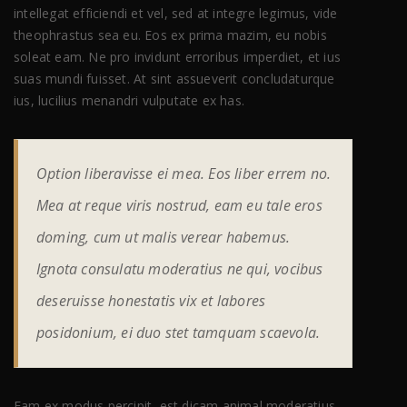
intellegat efficiendi et vel, sed at integre legimus, vide
theophrastus sea eu. Eos ex prima mazim, eu nobis
soleat eam. Ne pro invidunt erroribus imperdiet, et ius
suas mundi fuisset. At sint assueverit concludaturque
ius, lucilius menandri vulputate ex has.
Option liberavisse ei mea. Eos liber errem no.
Mea at reque viris nostrud, eam eu tale eros
doming, cum ut malis verear habemus.
Ignota consulatu moderatius ne qui, vocibus
deseruisse honestatis vix et labores
posidonium, ei duo stet tamquam scaevola.
Eam ex modus percipit, est dicam animal moderatius