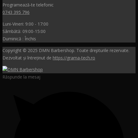
Programează-te telefonic
0743 395 796
Luni-Vineri: 9:00 - 17:00
Sâmbătă: 09:00-15:00
Duminică : Închis
Copyright © 2025 DMN Barbershop. Toate drepturile rezervate.
Dezvoltat și întreținut de
https://grama-tech.ro
Răspunde la mesaj