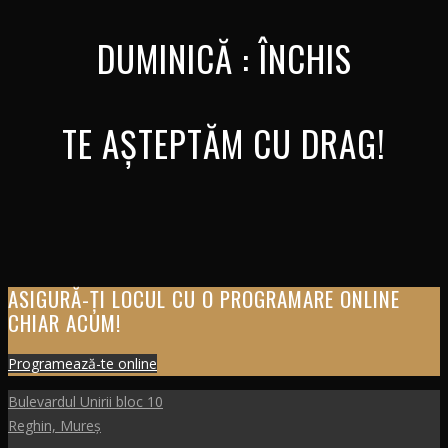
DUMINICĂ : ÎNCHIS
TE AȘTEPTĂM CU DRAG!
ASIGURĂ-ȚI LOCUL CU O PROGRAMARE ONLINE
CHIAR ACUM!
Programează-te online
Bulevardul Unirii bloc 10
Reghin, Mureș