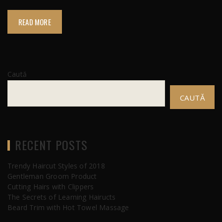
READ MORE
Caută
CAUTĂ
RECENT POSTS
Trendy Haircut Styles of 2018
Gentleman Groom Product
Cutting Hairs with Clippers
The Secrets of Learning Hairucts
Beard Trim with Hot Towel Massage