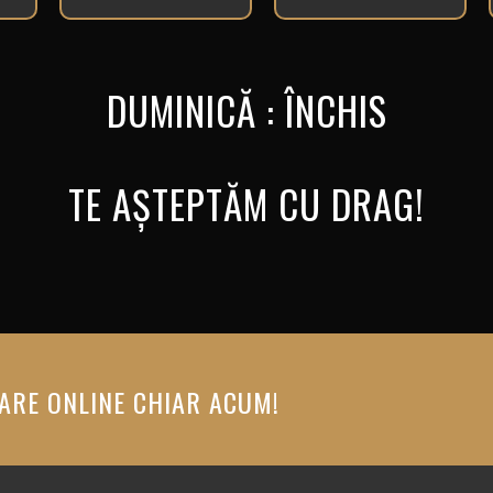
DUMINICĂ : ÎNCHIS
TE AȘTEPTĂM CU DRAG!
ARE ONLINE CHIAR ACUM!